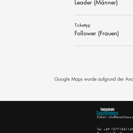
Leader (Männer)
Tickettyp
Follower (Frauen)
Google Maps wurde aufgrund der Analyt
Tanzschule
TanzFitness
E-Mail:
info@tanzfitness-s
Tel: +49 1577184114