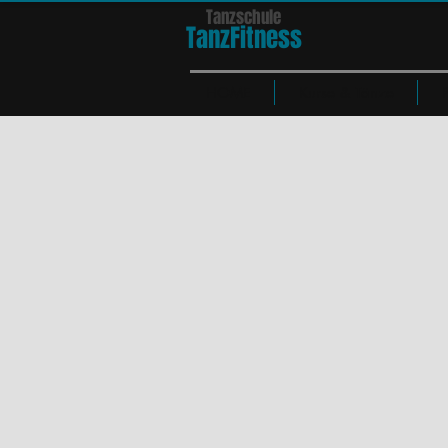
Tanzschule
TanzFit
n
e
ss
HOME
Kurse & Tänze