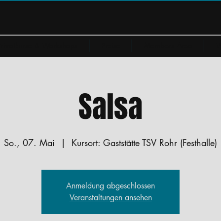
Privatkurse & Workshops
Preise
Members Area
W
Salsa
So., 07. Mai
  |  
Kursort: Gaststätte TSV Rohr (Festhalle)
Anmeldung abgeschlossen
Veranstaltungen ansehen