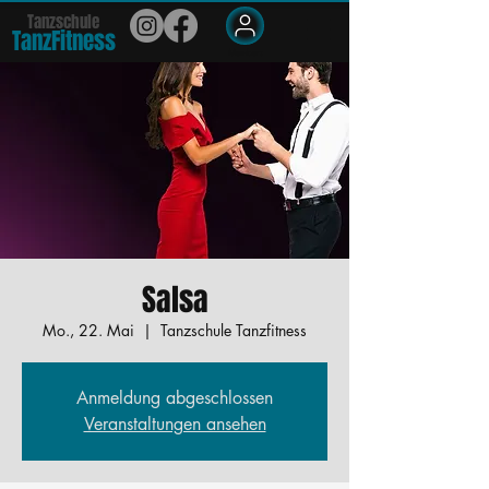
Tanzschule
TanzFit
n
e
ss
Members
Salsa
Mo., 22. Mai
  |  
Tanzschule Tanzfitness
Anmeldung abgeschlossen
Veranstaltungen ansehen