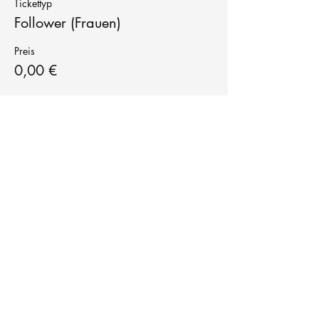
Tickettyp
Follower (Frauen)
Preis
0,00 €
Tanzschule
TanzFitness
E-Mail:
info@tanzfitness-stuttgart.de
Tel:
+49 15771841145
Tanzschule Tanzfitness
Robert-Koch Str. 63
70563 Stuttgart Vaihingen
im Tanzatelier