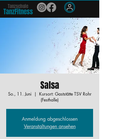
Tanzschule
TanzFit
n
e
ss
Members
Salsa
So., 11. Juni
  |  
Kursort: Gaststätte TSV Rohr
(Festhalle)
Anmeldung abgeschlossen
Veranstaltungen ansehen