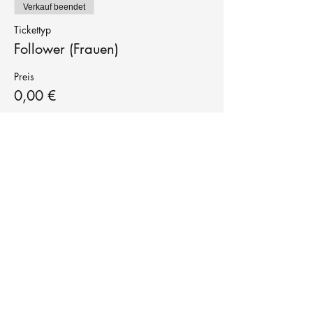
Verkauf beendet
Tickettyp
Follower (Frauen)
Preis
0,00 €
Tanzschule
TanzFitness
E-Mail:
info@tanzfitness-stuttgart.de
Tel:
+49 15771841145
Tanzschule Tanzfitness
Robert-Koch Str. 63