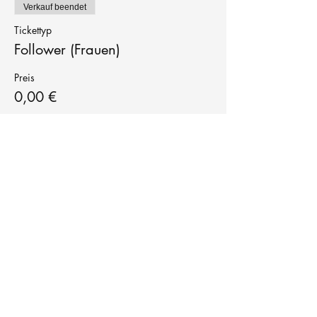
Verkauf beendet
Tickettyp
Follower (Frauen)
Preis
0,00 €
Tanzschule
TanzFitness
E-Mail:
info@tanzfitness-stuttgart.de
Tel:
+49 15771841145
Tanzschule Tanzfitness
Robert-Koch Str. 63