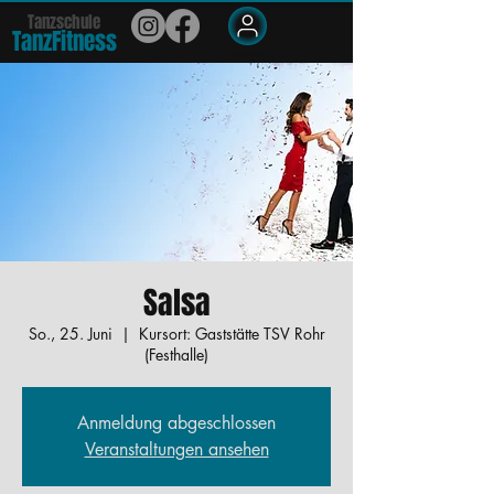
Tanzschule
TanzFit
n
e
ss
Members
Salsa
So., 25. Juni
  |  
Kursort: Gaststätte TSV Rohr
(Festhalle)
Anmeldung abgeschlossen
Veranstaltungen ansehen