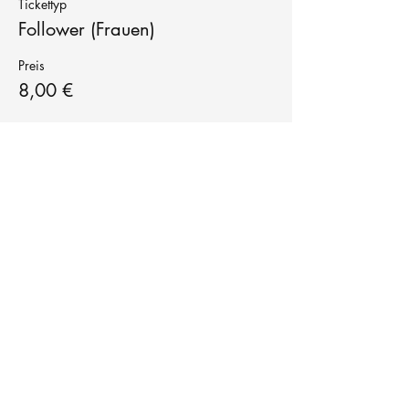
Tickettyp
Follower (Frauen)
Preis
8,00 €
Tanzschule
TanzFitness
E-Mail:
info@tanzfitness-stuttgart.de
Tel:
+49 15771841145
Tanzschule Tanzfitness
Robert-Koch Str. 63
70563 Stuttgart Vaihingen
im Tanzatelier