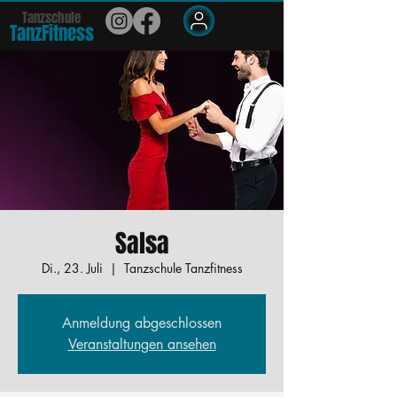
Tanzschule
TanzFit
n
e
ss
Members
Salsa
Di., 23. Juli
  |  
Tanzschule Tanzfitness
Anmeldung abgeschlossen
Veranstaltungen ansehen