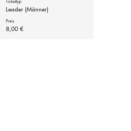
Tickettyp
Leader (Männer)
Preis
8,00 €
Tanzschule
TanzFitness
E-Mail:
info@tanzfitness-stuttgart.de
Tel:
+49 15771841145
Tanzschule Tanzfitness
Robert-Koch Str. 63
70563 Stuttgart Vaihingen
im Tanzatelier