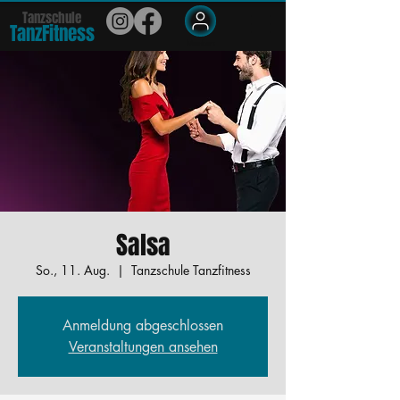
Tanzschule
TanzFit
n
e
ss
Members
Salsa
So., 11. Aug.
  |  
Tanzschule Tanzfitness
Anmeldung abgeschlossen
Veranstaltungen ansehen