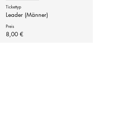
Tickettyp
Leader (Männer)
Preis
8,00 €
Tanzschule
TanzFitness
E-Mail:
info@tanzfitness-stuttgart.de
Tel:
+49 15771841145
Tanzschule Tanzfitness
Robert-Koch Str. 63
70563 Stuttgart Vaihingen