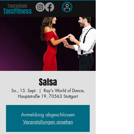
Tanzschule
TanzFit
n
e
ss
Members
Salsa
So., 15. Sept.
  |  
Ray's World of Dance,
Hauptstraße 19, 70563 Stuttgart
Anmeldung abgeschlossen
Veranstaltungen ansehen