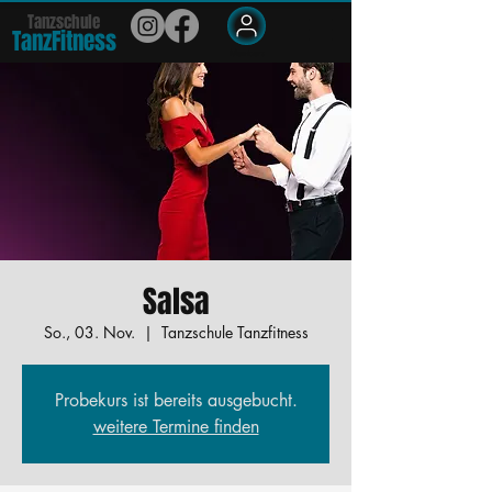
Tanzschule
TanzFit
n
e
ss
Members
Salsa
So., 03. Nov.
  |  
Tanzschule Tanzfitness
Probekurs ist bereits ausgebucht.
weitere Termine finden