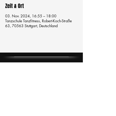
Zeit & Ort
03. Nov. 2024, 16:55 – 18:00
Tanzschule Tanzfitness, Robert-Koch-Straße
63, 70563 Stuttgart, Deutschland
Tanzschule
TanzFitness
E-Mail:
info@tanzfitness-stuttgart.de
Tel:
+49 15771841145
Tanzschule Tanzfitness
Robert-Koch Str. 63
70563 Stuttgart Vaihingen
im Tanzatelier
AGB's
Impressum
Datenschutz
Kündigung