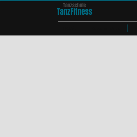
Tanzschule
TanzFit
n
e
ss
HOME
Kurse & Tänze