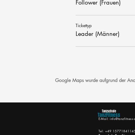
Follower (Frauen)
Tickettyp
Leader (Männer)
Google Maps wurde aufgrund der Analyt
Tanzschule
TanzFitness
E-Mail:
info@tanzfitness-s
Tel: +49 1577184114