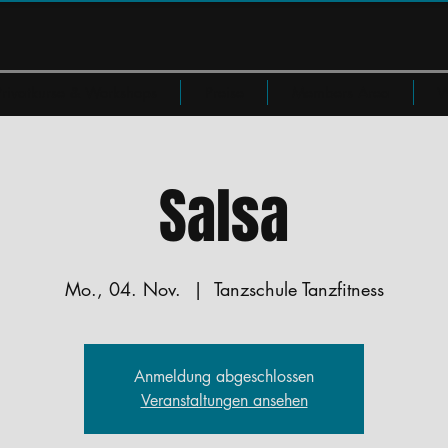
Privatkurse & Workshops
Preise
Members Area
W
Salsa
Mo., 04. Nov.
  |  
Tanzschule Tanzfitness
Anmeldung abgeschlossen
Veranstaltungen ansehen