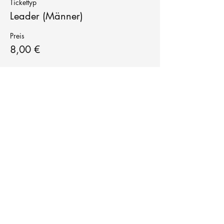
Tickettyp
Leader (Männer)
Preis
8,00 €
Tanzschule
TanzFitness
E-Mail:
info@tanzfitness-stuttgart.de
Tel:
+49 15771841145
Tanzschule Tanzfitness
Robert-Koch Str. 63
70563 Stuttgart Vaihingen
im Tanzatelier