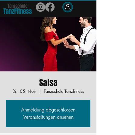
Tanzschule
TanzFit
n
e
ss
Members
Salsa
Di., 05. Nov.
  |  
Tanzschule Tanzfitness
Anmeldung abgeschlossen
Veranstaltungen ansehen