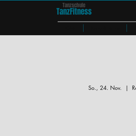
Tanzschule
TanzFit
n
e
ss
HOME
Kurse & Tänze
So., 24. Nov.
  |  
R