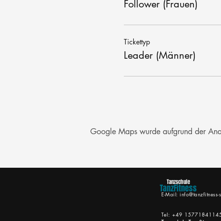
Follower (Frauen)
Tickettyp
Leader (Männer)
Google Maps wurde aufgrund der Analyt
Tanzschule
TanzFitness
E-Mail:
info@tanzfitness-s
Tel: +49 1577184114