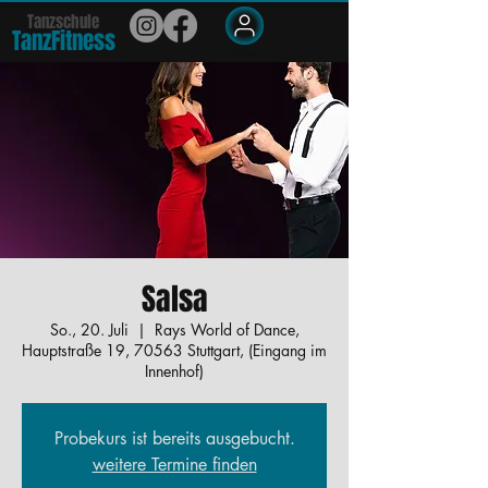
Tanzschule
TanzFit
n
e
ss
Members
Salsa
So., 20. Juli
  |  
Rays World of Dance,
Hauptstraße 19, 70563 Stuttgart, (Eingang im
Innenhof)
Probekurs ist bereits ausgebucht.
weitere Termine finden