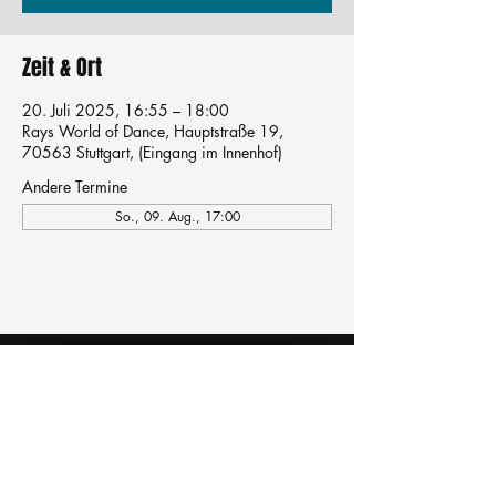
Zeit & Ort
20. Juli 2025, 16:55 – 18:00
Rays World of Dance, Hauptstraße 19,
70563 Stuttgart, (Eingang im Innenhof)
Andere Termine
So., 09. Aug., 17:00
Tanzschule
TanzFitness
E-Mail:
info@tanzfitness-stuttgart.de
Tel:
+49 15771841145
Tanzschule Tanzfitness