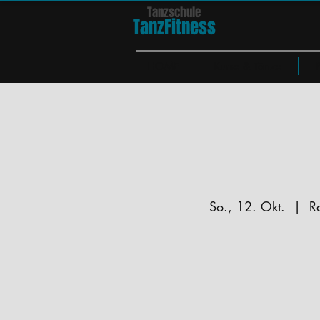
Tanzschule
TanzFit
n
e
ss
HOME
Kurse & Tänze
So., 12. Okt.
  |  
R