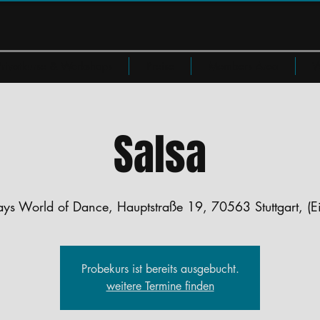
Privatkurse & Workshops
Preise
Members Area
W
Salsa
ays World of Dance, Hauptstraße 19, 70563 Stuttgart, (E
Probekurs ist bereits ausgebucht.
weitere Termine finden