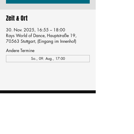
Zeit & Ort
30. Nov. 2025, 16:55 – 18:00
Rays World of Dance, Hauptstraße 19,
70563 Stuttgart, (Eingang im Innenhof)
Andere Termine
So., 09. Aug., 17:00
Tanzschule
TanzFitness
E-Mail:
info@tanzfitness-stuttgart.de
Tel:
+49 15771841145
Tanzschule Tanzfitness