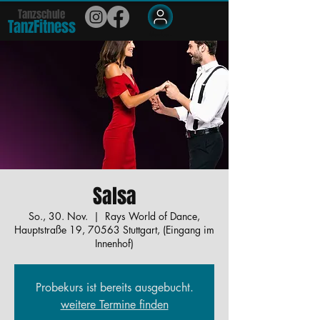
Tanzschule
TanzFit
n
e
ss
Members
Salsa
So., 30. Nov.
  |  
Rays World of Dance,
Hauptstraße 19, 70563 Stuttgart, (Eingang im
Innenhof)
Probekurs ist bereits ausgebucht.
weitere Termine finden