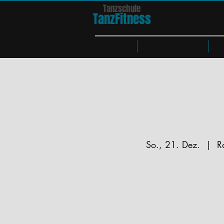
Tanzschule
TanzFit
n
e
ss
HOME
Kurse & Tänze
So., 21. Dez.
  |  
R