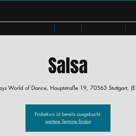
Privatkurse & Workshops
Preise
Members Area
W
Salsa
ays World of Dance, Hauptstraße 19, 70563 Stuttgart, (E
Probekurs ist bereits ausgebucht.
weitere Termine finden