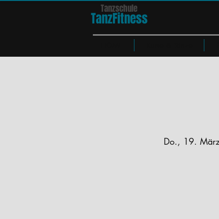
Tanzschule
TanzFit
n
e
ss
HOME
Kurse & Tänze
Do., 19. Mär