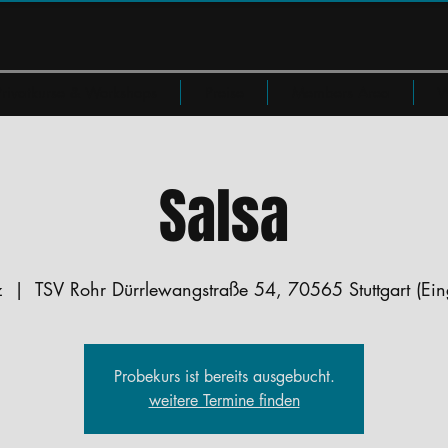
Privatkurse & Workshops
Preise
Members Area
W
Salsa
z
  |  
TSV Rohr Dürrlewangstraße 54, 70565 Stuttgart (Eing
Probekurs ist bereits ausgebucht.
weitere Termine finden