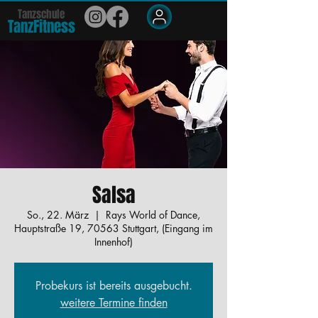
Tanzschule
TanzFit
n
e
ss
Members
Salsa
So., 22. März
  |  
Rays World of Dance,
Hauptstraße 19, 70563 Stuttgart, (Eingang im
Innenhof)
Probekurs ist bereits ausgebucht.
weitere Termine finden