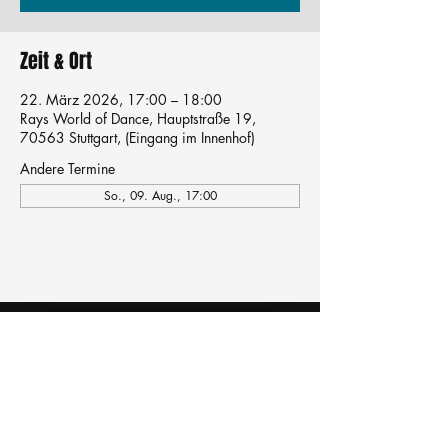
Zeit & Ort
22. März 2026, 17:00 – 18:00
Rays World of Dance, Hauptstraße 19,
70563 Stuttgart, (Eingang im Innenhof)
Andere Termine
So., 09. Aug., 17:00
Tanzschule
TanzFitness
E-Mail:
info@tanzfitness-stuttgart.de
Tel:
+49 15771841145
Tanzschule Tanzfitness