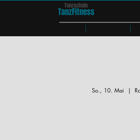
Tanzschule
TanzFit
n
e
ss
HOME
Kurse & Tänze
So., 10. Mai
  |  
Ra