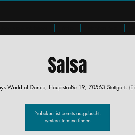
Privatkurse & Workshops
Preise
Members Area
W
Salsa
ys World of Dance, Hauptstraße 19, 70563 Stuttgart, (E
Probekurs ist bereits ausgebucht.
weitere Termine finden