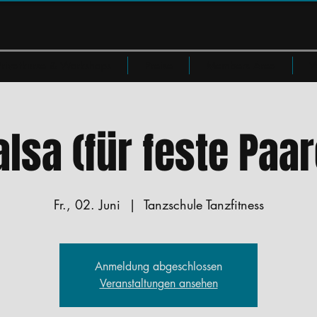
Privatkurse & Workshops
Preise
Members Area
W
alsa (für feste Paar
Fr., 02. Juni
  |  
Tanzschule Tanzfitness
Anmeldung abgeschlossen
Veranstaltungen ansehen