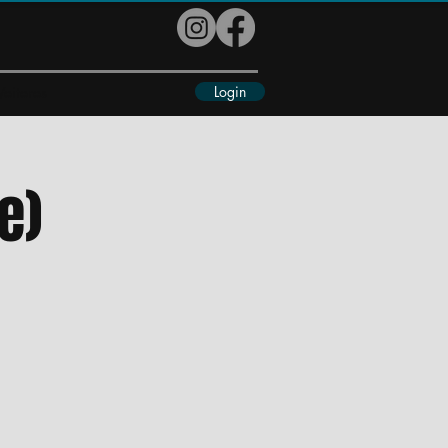
Login
eiteres
e)