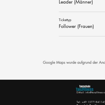
Leader (Männer)
Tickettyp
Follower (Frauen)
Google Maps wurde aufgrund der Analyt
Tanzschule
TanzFitness
E-Mail:
info@tanzfitness-s
Tel: +49 1577184114