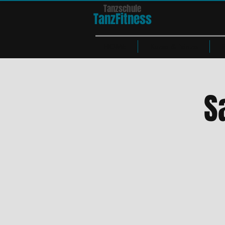
Tanzschule
TanzFit
n
e
ss
HOME
Kurse & Tänze
S