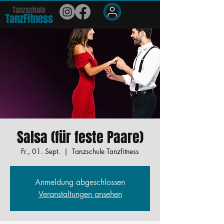
Tanzschule
TanzFit
n
e
ss
Members
Salsa (für feste Paare)
Fr., 01. Sept.
  |  
Tanzschule Tanzfitness
Anmeldung abgeschlossen
Veranstaltungen ansehen