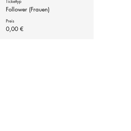
Tickettyp
Follower (Frauen)
Preis
0,00 €
Tanzschule
TanzFitness
E-Mail:
info@tanzfitness-stuttgart.de
Tel:
+49 15771841145
Tanzschule Tanzfitness
Robert-Koch Str. 63
70563 Stuttgart Vaihingen
im Tanzatelier