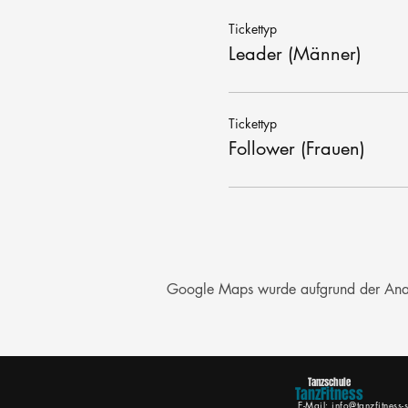
Tickettyp
Leader (Männer)
Tickettyp
Follower (Frauen)
Google Maps wurde aufgrund der Analyt
Tanzschule
TanzFitness
E-Mail:
info@tanzfitness-s