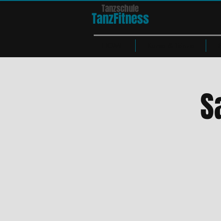
Tanzschule
TanzFit
n
e
ss
HOME
Kurse & Tänze
S