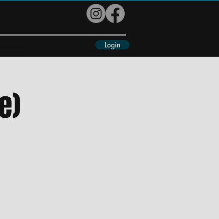
Login
eiteres
e)