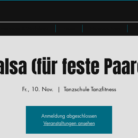
Privatkurse & Workshops
Preise
Members Area
W
alsa (für feste Paar
Fr., 10. Nov.
  |  
Tanzschule Tanzfitness
Anmeldung abgeschlossen
Veranstaltungen ansehen