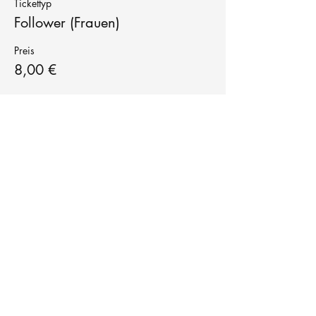
Tickettyp
Follower (Frauen)
Preis
8,00 €
Tanzschule
TanzFitness
E-Mail:
info@tanzfitness-stuttgart.de
Tel:
+49 15771841145
Tanzschule Tanzfitness
Robert-Koch Str. 63
70563 Stuttgart Vaihingen
im Tanzatelier