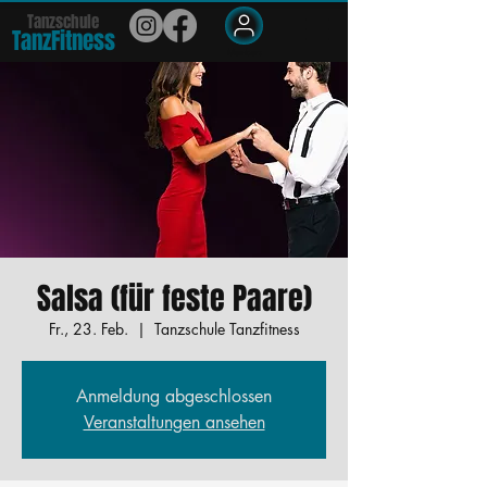
Tanzschule
TanzFit
n
e
ss
Members
Salsa (für feste Paare)
Fr., 23. Feb.
  |  
Tanzschule Tanzfitness
Anmeldung abgeschlossen
Veranstaltungen ansehen