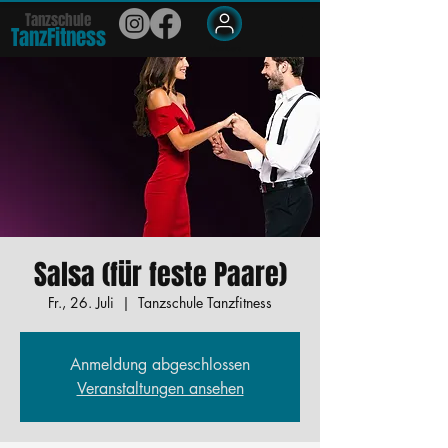
Tanzschule
TanzFit
n
e
ss
Members
Salsa (für feste Paare)
Fr., 26. Juli
  |  
Tanzschule Tanzfitness
Anmeldung abgeschlossen
Veranstaltungen ansehen