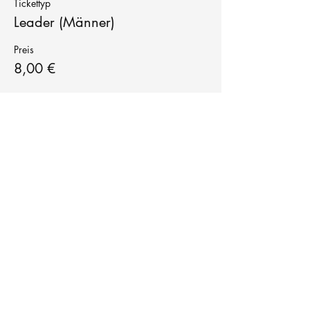
Tickettyp
Leader (Männer)
Preis
8,00 €
Tanzschule
TanzFitness
E-Mail:
info@tanzfitness-stuttgart.de
Tel:
+49 15771841145
Tanzschule Tanzfitness
Robert-Koch Str. 63
70563 Stuttgart Vaihingen
im Tanzatelier