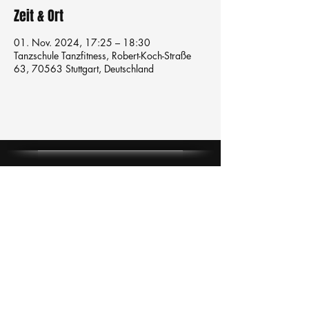
Zeit & Ort
01. Nov. 2024, 17:25 – 18:30
Tanzschule Tanzfitness, Robert-Koch-Straße
63, 70563 Stuttgart, Deutschland
Tanzschule
TanzFitness
E-Mail:
info@tanzfitness-stuttgart.de
Tel:
+49 15771841145
Tanzschule Tanzfitness
Robert-Koch Str. 63
70563 Stuttgart Vaihingen
im Tanzatelier
AGB's
Impressum
Datenschutz
Kündigung