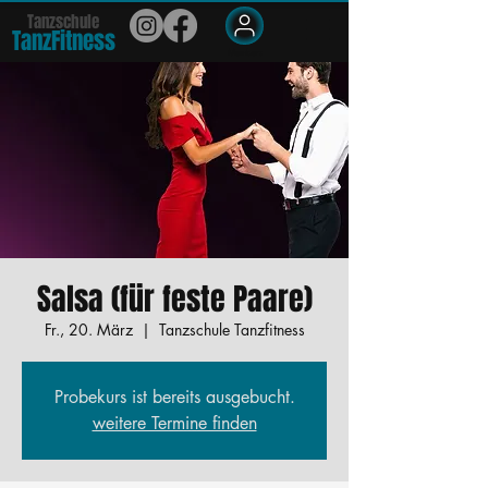
Tanzschule
TanzFit
n
e
ss
Members
Salsa (für feste Paare)
Fr., 20. März
  |  
Tanzschule Tanzfitness
Probekurs ist bereits ausgebucht.
weitere Termine finden