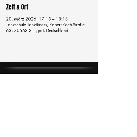
Zeit & Ort
20. März 2026, 17:15 – 18:15
Tanzschule Tanzfitness, Robert-Koch-Straße
63, 70563 Stuttgart, Deutschland
Tanzschule
TanzFitness
E-Mail:
info@tanzfitness-stuttgart.de
Tel:
+49 15771841145
Tanzschule Tanzfitness
Robert-Koch Str. 63
70563 Stuttgart Vaihingen
im Tanzatelier
AGB's
Impressum
Datenschutz
Kündigung