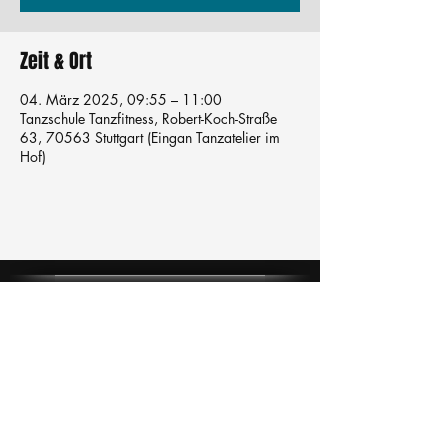
Zeit & Ort
04. März 2025, 09:55 – 11:00
Tanzschule Tanzfitness, Robert-Koch-Straße
63, 70563 Stuttgart (Eingan Tanzatelier im
Hof)
Tanzschule
TanzFitness
E-Mail:
info@tanzfitness-stuttgart.de
Tel:
+49 15771841145
Tanzschule Tanzfitness
Robert-Koch Str. 63
70563 Stuttgart Vaihingen