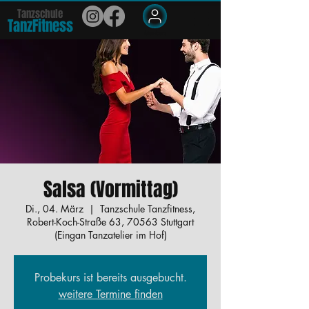
Tanzschule
TanzFit
n
e
ss
Members
Salsa (Vormittag)
Di., 04. März
  |  
Tanzschule Tanzfitness,
Robert-Koch-Straße 63, 70563 Stuttgart
(Eingan Tanzatelier im Hof)
Probekurs ist bereits ausgebucht.
weitere Termine finden