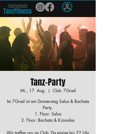
Tanzschule
TanzFit
n
e
ss
Members
Tanz-Party
Mi., 17. Aug.
  |  
Club: 7Grad
Im 7Grad ist am Donnerstag Salsa & Bachata
Party.
1. Floor: Salsa
2. Floor: Bachata & Kizomba
Wir treffen uns im Club. Da einige bis 22 Uhr