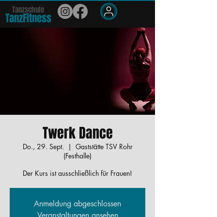
Tanzschule
TanzFit
n
e
ss
Members
Twerk Dance
Do., 29. Sept.
  |  
Gaststätte TSV Rohr
(Festhalle)
Der Kurs ist ausschließlich für Frauen!
Anmeldung abgeschlossen
Veranstaltungen ansehen