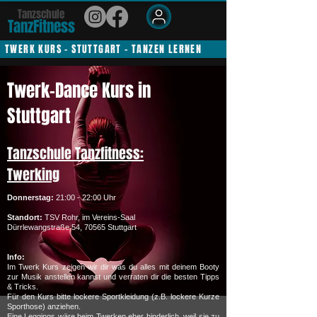
Tanzschule
TanzFit
n
e
ss
Members
TWERK KURS - STUTTGART - TANZEN LERNEN
Twerk-Dance Kurs in
Stuttgart
Tanzschule Tanzfitness:
Twerking
Donnerstag:
21:00 - 22:00 Uhr
Standort:
TSV Rohr, im Vereins-Saal
Dürrlewangstraße 54, 70565 Stuttgart
Info:
Im Twerk Kurs zeigen wir dir was du alles mit deinem Booty
zur Musik anstellen kannst und verraten dir die besten Tipps
& Tricks.
Für den Kurs bitte lockere Sportkleidung (z.B. lockere Kurze
Sporthose) anziehen.
Eine Leggings wäre beim Twerken eher hinderlich, weil sie zu