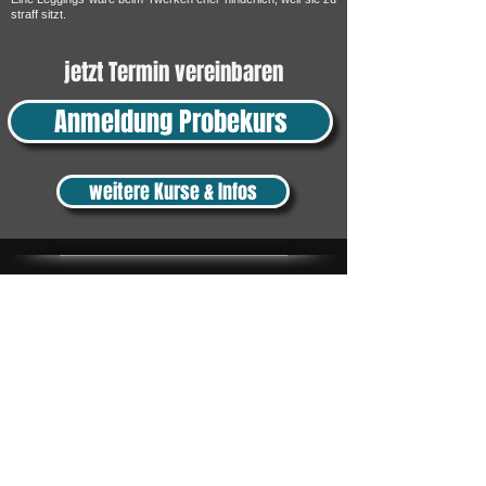
straff sitzt.
jetzt Termin vereinbaren
Anmeldung Probekurs
weitere Kurse & Infos
Tanzschule
TanzFitness
E-Mail:
info@tanzfitness-stuttgart.de
Tel:
+49 15771841145
Tanzschule Tanzfitness
Robert-Koch Str. 63
70563 Stuttgart Vaihingen
im Tanzatelier